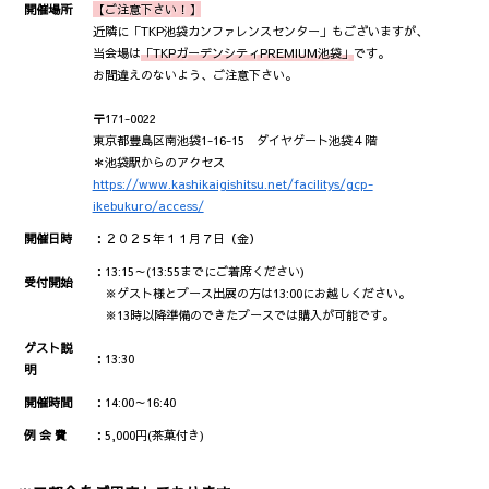
開催場所
【ご注意下さい！】
近隣に「TKP池袋カンファレンスセンター」もございますが、
当会場は
「TKPガーデンシティPREMIUM池袋」
です。
お間違えのないよう、ご注意下さい。
〒171-0022
東京都豊島区南池袋1-16-15 ダイヤゲート池袋４階
＊池袋駅からのアクセス
https://www.kashikaigishitsu.net/facilitys/gcp-
ikebukuro/access/
開催日時
：２０２５年１１月７日（金）
：13:15～(13:55までにご着席ください)
受付開始
※ゲスト様とブース出展の方は13:00にお越しください。
※13時以降準備のできたブースでは購入が可能です。
ゲスト説
：13:30
明
開催時間
：14:00～16:40
例 会 費
：5,000円(茶菓付き)