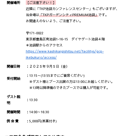
開催場所
【ご注意下さい！】
近隣に「TKP池袋カンファレンスセンター」もございますが、
当会場は
「TKPガーデンシティPREMIUM池袋」
です。
お間違えのないよう、ご注意下さい。
〒171-0022
東京都豊島区南池袋1-16-15 ダイヤゲート池袋４階
＊池袋駅からのアクセス
https://www.kashikaigishitsu.net/facilitys/gcp-
ikebukuro/access/
開催日時
：２０２５年９月５日（金）
：13:15～(13:55までにご着席ください)
受付開始
※ゲスト様とブース出展の方は13:00にお越しください。
※13時以降準備のできたブースでは購入が可能です。
ゲスト説
：13:30
明
開催時間
：14:00～16:30
例 会 費
：5,000円(茶菓付き)